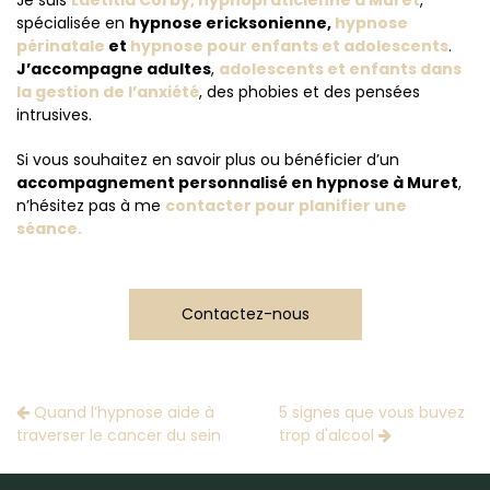
Je suis
Laetitia Corby, hypnopraticienne à Muret
,
spécialisée en
hypnose ericksonienne,
hypnose
périnatale
et
hypnose pour enfants et adolescents
.
J’accompagne adultes
,
adolescents et enfants dans
la gestion de l’anxiété
, des phobies et des pensées
intrusives.
Si vous souhaitez en savoir plus ou bénéficier d’un
accompagnement personnalisé en hypnose à Muret
,
n’hésitez pas à me
contacter pour planifier une
séance.
Contactez-nous
Quand l’hypnose aide à
5 signes que vous buvez
traverser le cancer du sein
trop d'alcool